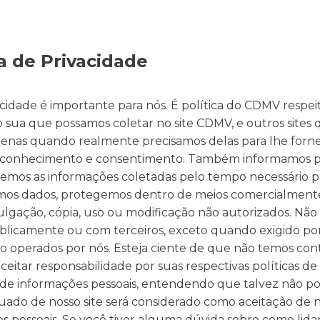
ca de Privacidade
acidade é importante para nós. É política do CDMV respei
 sua que possamos coletar no site CDMV, e outros sites
penas quando realmente precisamos delas para lhe fornec
 conhecimento e consentimento. Também informamos po
emos as informações coletadas pelo tempo necessário pa
s dados, protegemos dentro de meios comercialmente ac
vulgação, cópia, uso ou modificação não autorizados. Nã
blicamente ou com terceiros, exceto quando exigido por le
o operados por nós. Esteja ciente de que não temos contr
itar responsabilidade por suas respectivas políticas de 
o de informações pessoais, entendendo que talvez não po
uado de nosso site será considerado como aceitação de n
s pessoais. Se você tiver alguma dúvida sobre como lid