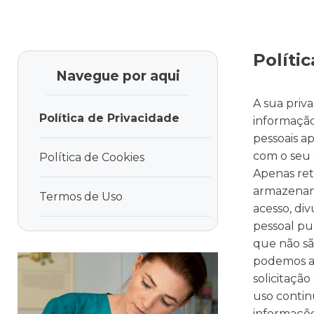
Políti
Navegue por aqui
A sua priv
Política de Privacidade
informação
pessoais a
com o seu
Política de Cookies
Apenas ret
armazenamo
Termos de Uso
acesso, di
pessoal pu
que não sã
podemos ace
solicitaçã
uso contin
informaçõe