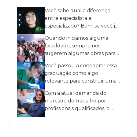
Você sabe qual a diferença
entre especialista e
especializado? Bom, se você já
é médico veterinário ou está
Quando iniciamos alguma
prestes a se formar, deve estar
faculdade, sempre nos
sonhando com a carreira e
sugerem algumas obras para
deseja
comprarmos, não é mesmo?
Você passou a considerar essa
Mas, você já se perguntou
graduação como algo
quais são os livros de
relevante para construir uma
veterinária para iniciantes que
carreira profissional, mas não
são mais
Com a atual demanda do
sabe direito quais são as áreas
mercado de trabalho por
de atuação do médico
profissionais qualificados, o
veterinário? Neste artigo,
estudante deve estar
abordaremos
preparado para os desafios
constantes em sua profissão.