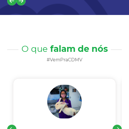
O que
falam de nós
#VemPraCDMV