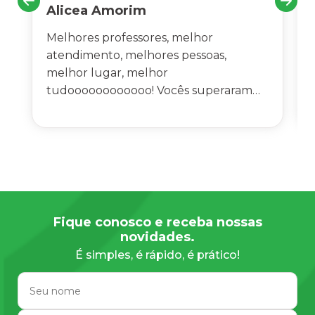
Alicea Amorim
Melhores professores, melhor
atendimento, melhores pessoas,
melhor lugar, melhor
tudoooooooooooo! Vocês superaram
todas as minhas expectativas, não sei
como agradecer a todos por tudo!!
Recepção maravilhosa também,
pessoas educadas que fazem nos
alunos se sentir em casa, aliás como se
fôssemos uma família de verdade!!"
Fique conosco e receba nossas
novidades.
É simples, é rápido, é prático!