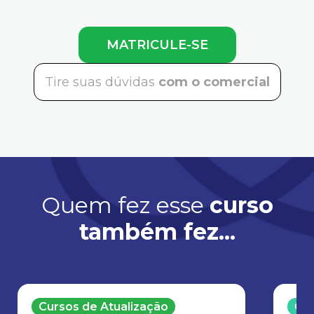
MATRICULE-SE
Tire suas dúvidas
com o comercial
Quem fez esse
curso
também fez...
Cursos de Atualização
Cur