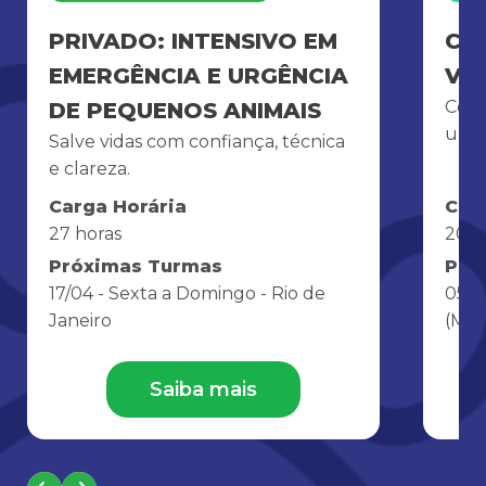
PRIVADO: INTENSIVO EM
CU
EMERGÊNCIA E URGÊNCIA
VE
Conh
DE PEQUENOS ANIMAIS
um p
Salve vidas com confiança, técnica
e clareza.
Carga Horária
Car
27 horas
200 
Próximas Turmas
Pró
17/04 - Sexta a Domingo - Rio de
05/1
Janeiro
(Man
Saiba mais